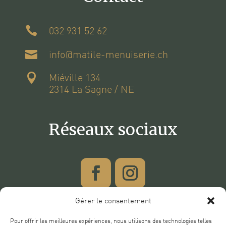

032 931 52 62

info@matile-menuiserie.ch

Miéville 134
2314 La Sagne / NE
Réseaux sociaux
Gérer le consentement
Pour offrir les meilleures expériences, nous utilisons des technologies telles